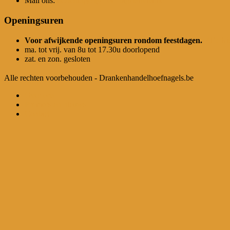
Mail ons:
bestellingen@hoefnagelsbvba.be
Openingsuren
Voor afwijkende openingsuren rondom feestdagen.
Klik hi
ma. tot vrij. van 8u tot 17.30u doorlopend
zat. en zon. gesloten
Alle rechten voorbehouden - Drankenhandelhoefnagels.be
Over ons
Promo’s en nieuws
Contact